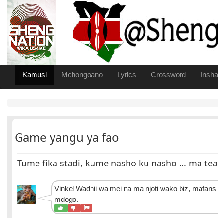
Kamusi
Mchongoano
Lyrics
Crossword
Insha
Game yangu ya fao
Tume fika stadi, kume nasho ku nasho ... ma team
Vinkel
Wadhii wa mei na ma njoti wako biz, mafans
mdogo.