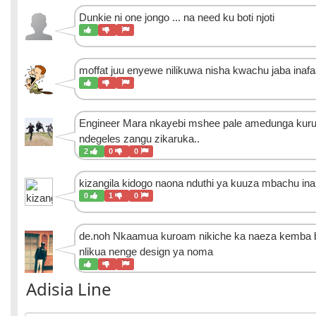
Dunkie
ni one jongo ... na need ku boti njoti
moffat
juu enyewe nilikuwa nisha kwachu jaba inaf
Engineer
Mara nkayebi mshee pale amedunga kuruk
ndegeles zangu zikaruka..
2
0
0
kizangila
kidogo naona nduthi ya kuuza mbachu inai
0
1
0
de.noh
Nkaamua kuroam nikiche ka naeza kemba b
nlikua nenge design ya noma
Adisia Line